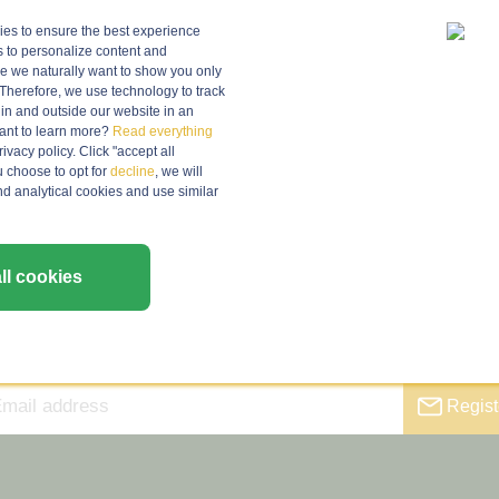
ies to ensure the best experience
s to personalize content and
 we naturally want to show you only
unt?
Therefore, we use technology to track
in and outside our website in an
nt to learn more?
Read everything
vacy policy. Click "accept all
u choose to opt for
decline
, we will
nd analytical cookies and use similar
ll cookies
Sign up for our newsletter
Stay informed about tastings and wine news (in Dutch)!
Regist