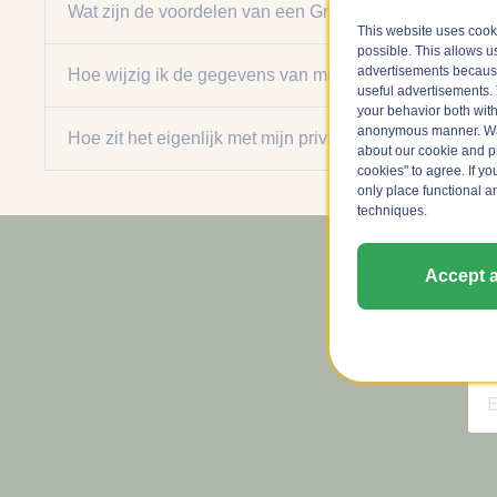
Wat zijn de voordelen van een Grapedistrict account?
This website uses cook
possible. This allows u
advertisements because
Hoe wijzig ik de gegevens van mijn Grapedistrict acco
useful advertisements. 
your behavior both with
anonymous manner. Wa
Hoe zit het eigenlijk met mijn privacy?
about our cookie and pri
cookies" to agree. If yo
only place functional a
techniques.
Accept a