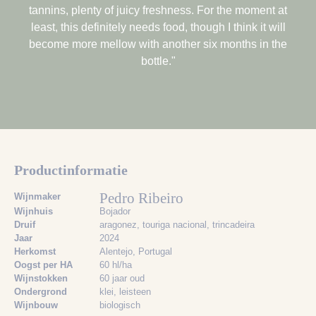
tannins, plenty of juicy freshness. For the moment at
least, this definitely needs food, though I think it will
become more mellow with another six months in the
bottle."
Productinformatie
Pedro Ribeiro
Wijnmaker
Wijnhuis
Bojador
Druif
aragonez
, touriga nacional
, trincadeira
Jaar
2024
Herkomst
Alentejo, Portugal
Oogst per HA
60 hl/ha
Wijnstokken
60 jaar oud
Ondergrond
klei
, leisteen
Wijnbouw
biologisch