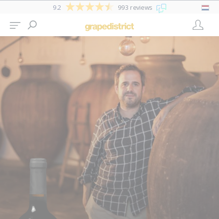
9.2
993 reviews