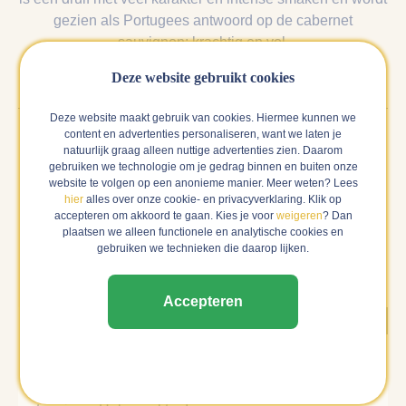
gezien als Portugees antwoord op de cabernet
sauvignon; krachtig en vol.
Deze website gebruikt cookies
Deze website maakt gebruik van cookies. Hiermee kunnen we
content en advertenties personaliseren, want we laten je
natuurlijk graag alleen nuttige advertenties zien. Daarom
Reviews van anderen
gebruiken we technologie om je gedrag binnen en buiten onze
website te volgen op een anonieme manier. Meer weten? Lees
Hieronder vind je alle reviews over deze wijn. Als wij
hier
alles over onze cookie- en privacyverklaring. Klik op
zeker weten dat een review gedaan is door een verfied
accepteren om akkoord te gaan. Kies je voor
weigeren
? Dan
plaatsen we alleen functionele en analytische cookies en
buyer, dan laten wij deze als eerste zien en zwaarder
gebruiken we technieken die daarop lijken.
meewegen in het gemiddelde cijfer.
Accepteren
Verified buyer
Frank
Amsterdam | 08-11-2025
Allemansvriend denk ik zo! Na het eten; zacht in de