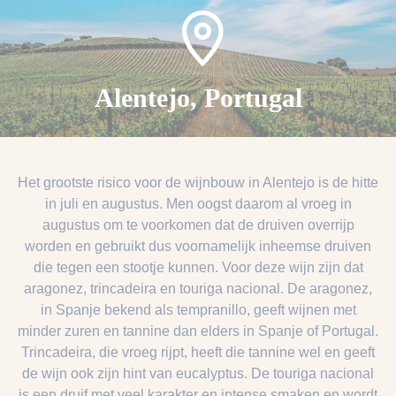
Alentejo, Portugal
Het grootste risico voor de wijnbouw in Alentejo is de hitte
in juli en augustus. Men oogst daarom al vroeg in
augustus om te voorkomen dat de druiven overrijp
worden en gebruikt dus voornamelijk inheemse druiven
die tegen een stootje kunnen. Voor deze wijn zijn dat
aragonez, trincadeira en touriga nacional. De aragonez,
in Spanje bekend als tempranillo, geeft wijnen met
minder zuren en tannine dan elders in Spanje of Portugal.
Trincadeira, die vroeg rijpt, heeft die tannine wel en geeft
de wijn ook zijn hint van eucalyptus. De touriga nacional
is een druif met veel karakter en intense smaken en wordt