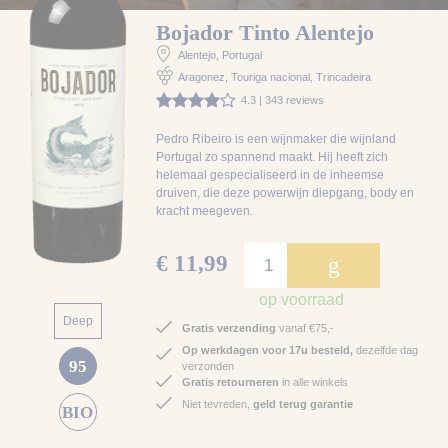
Bojador Tinto Alentejo
Alentejo
, Portugal
Aragonez, Touriga nacional, Trincadeira
4.3 | 343 reviews
Pedro Ribeiro is een wijnmaker die wijnland
Portugal zo spannend maakt. Hij heeft zich
helemaal gespecialiseerd in de inheemse
druiven, die deze powerwijn diepgang, body en
kracht meegeven.
€ 11,99
g
op voorraad
Deep
Gratis verzending
vanaf €75,-
Op werkdagen voor 17u besteld,
dezelfde dag
95
verzonden
Gratis retourneren
in alle winkels
Niet tevreden,
geld terug garantie
BIO