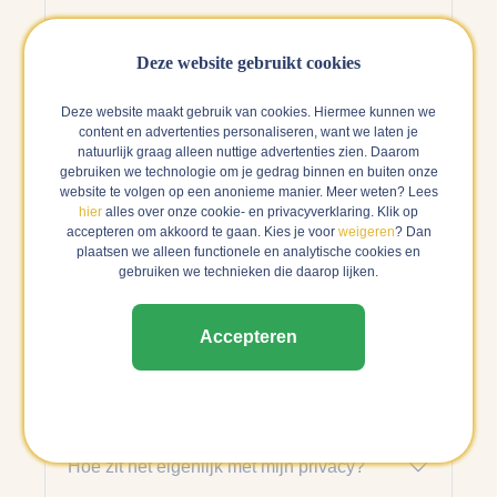
Direct contact met onze klantenservice?
Deze website gebruikt cookies
Deze website maakt gebruik van cookies. Hiermee kunnen we
Account
content en advertenties personaliseren, want we laten je
natuurlijk graag alleen nuttige advertenties zien. Daarom
gebruiken we technologie om je gedrag binnen en buiten onze
website te volgen op een anonieme manier. Meer weten? Lees
Waarom zou ik een Grapedistrict account
hier
alles over onze cookie- en privacyverklaring. Klik op
aanmaken?
accepteren om akkoord te gaan. Kies je voor
weigeren
? Dan
plaatsen we alleen functionele en analytische cookies en
gebruiken we technieken die daarop lijken.
Wat zijn de voordelen van een
Grapedistrict account?
Accepteren
Hoe wijzig ik de gegevens van mijn
Grapedistrict account?
Hoe zit het eigenlijk met mijn privacy?