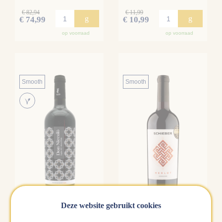
€ 82,94
€ 11,99
g
g
€ 74,99
€ 10,99
op voorraad
op voorraad
Smooth
Smooth
Deze website gebruikt cookies
Don Nicollo Nero Di
Schieber Merlot
Troia
Szekszárd , Hongarije