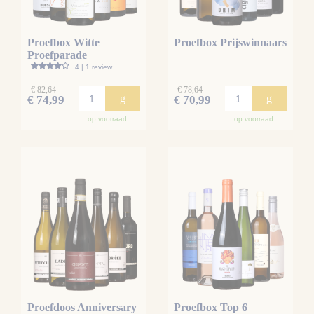
Proefbox Witte
Proefbox Prijswinnaars
Proefparade
4 | 1 review
€ 82,64
€ 78,64
g
g
€ 74,99
€ 70,99
op voorraad
op voorraad
Proefdoos Anniversary
Proefbox Top 6