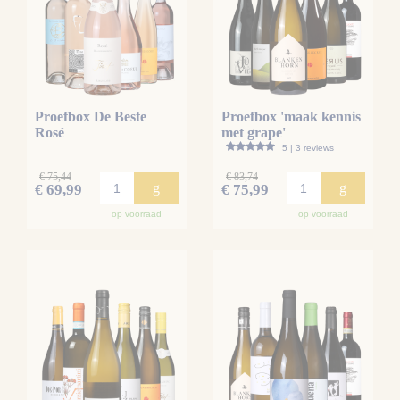
Proefbox De Beste
Proefbox 'maak kennis
Rosé
met grape'
5 | 3 reviews
€ 75,44
€ 83,74
g
g
€ 69,99
€ 75,99
op voorraad
op voorraad