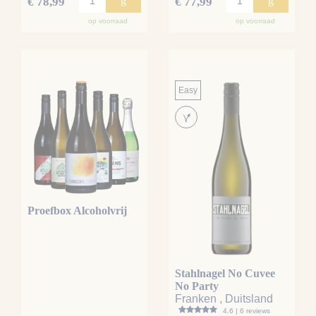
g
g
€ 78,99
€ 77,99
op voorraad
op voorraad
Easy
Proefbox Alcoholvrij
Stahlnagel No Cuvee
No Party
Franken , Duitsland
4.6 | 6 reviews