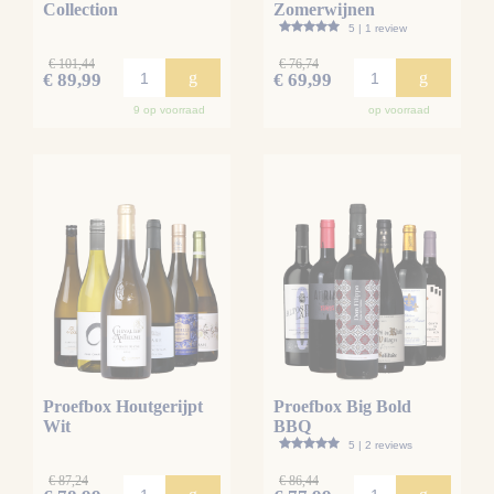
Collection
Zomerwijnen
5 | 1 review
€ 101,44
€ 76,74
g
g
€ 89,99
€ 69,99
9 op voorraad
op voorraad
Proefbox Houtgerijpt
Proefbox Big Bold
Wit
BBQ
5 | 2 reviews
€ 87,24
€ 86,44