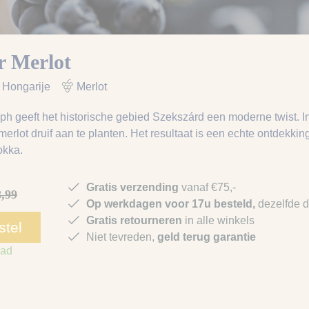
r Merlot
, Hongarije
Merlot
h geeft het historische gebied Szekszárd een moderne twist. In
 merlot druif aan te planten. Het resultaat is een echte ontdekki
okka.
Gratis verzending
vanaf €75,-
8,99
Op werkdagen voor 17u besteld,
dezelfde 
Gratis retourneren
in alle winkels
stel
Niet tevreden,
geld terug garantie
aad