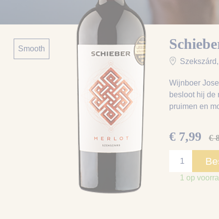
Schiebe
Smooth
Szekszárd
Wijnboer Josep
besloot hij de
pruimen en m
€ 7,99
€ 
Be
1 op voorr