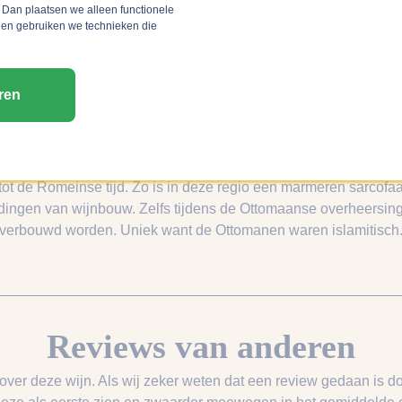
Szekszárd, Hongarije
 Dan plaatsen we alleen functionele
 en gebruiken we technieken die
ren
kszárd, in het zuiden van Hongarije, ligt op anderhalf uur rijd
dt uitzicht op de bekende Donau rivier en de dramatische Alföld
 tot de Romeinse tijd. Zo is in deze regio een marmeren sarcof
beeldingen van wijnbouw. Zelfs tijdens de Ottomaanse overheersin
verbouwd worden. Uniek want de Ottomanen waren islamitisch
Reviews van anderen
 over deze wijn. Als wij zeker weten dat een review gedaan is do