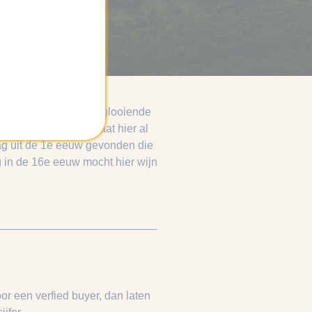
en van Boedapest. Het glooiende
-vlakte. Wijnbouw gaat hier al
aag uit de 1e eeuw gevonden die
g in de 16e eeuw mocht hier wijn
.
or een verfied buyer, dan laten