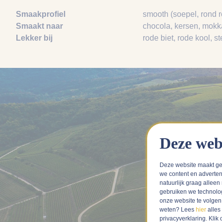
Smaakprofiel
smooth (soepel, rond 
Smaakt naar
chocola
, kersen
, mokk
Lekker bij
rode biet
, rode kool
, s
Deze web
Deze website maakt ge
we content en adverten
natuurlijk graag alleen
gebruiken we technolo
onze website te volge
weten? Lees
hier
alles
privacyverklaring. Kli