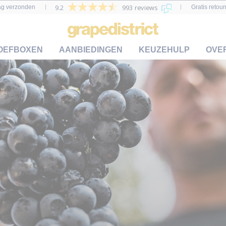
9.2
993 reviews
ag verzonden
Gratis retou
OEFBOXEN
AANBIEDINGEN
KEUZEHULP
OVE