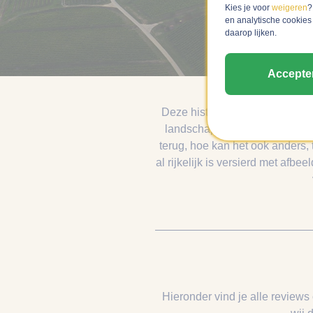
Kies je voor
weigeren
?
en analytische cookies
daarop lijken.
Accepte
Deze historische wijnregio Sze
landschap vol wijngaarden bie
terug, hoe kan het ook anders,
al rijkelijk is versierd met af
Hieronder vind je alle reviews