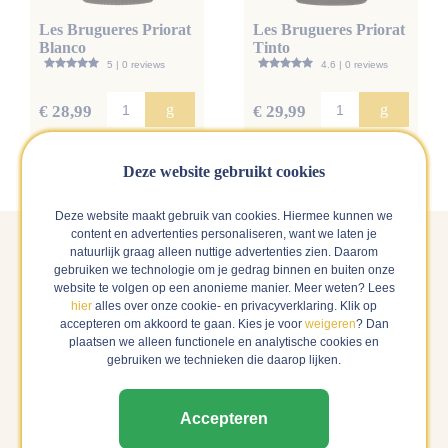
Les Brugueres Priorat
Les Brugueres Priorat
Blanco
Tinto
5 | 0 reviews
4.6 | 0 reviews
g
g
€ 28,99
€ 29,99
op voorraad
op voorraad
Deze website gebruikt cookies
Deze website maakt gebruik van cookies. Hiermee kunnen we
content en advertenties personaliseren, want we laten je
Alle wijnen in één proefbox
natuurlijk graag alleen nuttige advertenties zien. Daarom
gebruiken we technologie om je gedrag binnen en buiten onze
In deze proefbox vind je alle wijnen die zijn
website te volgen op een anonieme manier. Meer weten? Lees
hier
alles over onze cookie- en privacyverklaring. Klik op
benoemd door het Perswijn Wijnconcours 2025.
accepteren om akkoord te gaan. Kies je voor
weigeren
? Dan
Met deze wijnen zit je dus sowieso goed. Shop de
plaatsen we alleen functionele en analytische cookies en
proefbox!
gebruiken we technieken die daarop lijken.
Accepteren