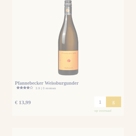
Pfannebecker Weissburgunder
3.9 | 0 reviews
g
€ 13,99
op voorraad