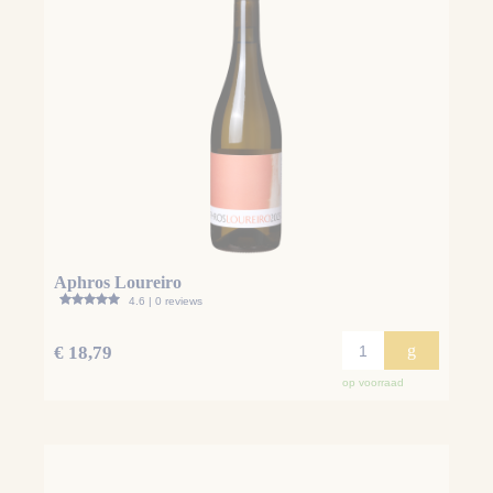
Aphros Loureiro
4.6 | 0 reviews
g
€ 18,79
op voorraad