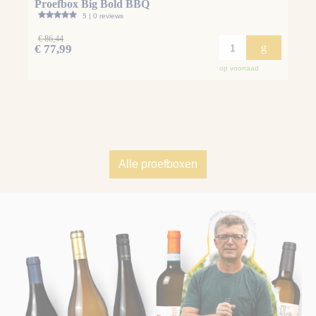
Proefbox Big Bold BBQ
5 | 0 reviews
€ 86,44
g
€ 77,99
op voorraad
Alle proefboxen