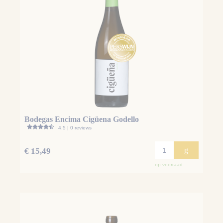
Bodegas Encima Cigüena Godello
4.5 | 0 reviews
g
€ 15,49
op voorraad