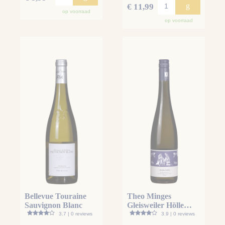
g
€ 11,99
op voorraad
op voorraad
Bellevue Touraine
Theo Minges
Sauvignon Blanc
Gleisweiler Hölle
Riesling
3.7 | 0 reviews
3.9 | 0 reviews