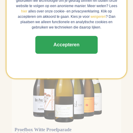
gebruiken we technologie om je gedrag binnen en buiten onze
website te volgen op een anonieme manier. Meer weten? Lees
hier
alles over onze cookie- en privacyverklaring. Klik op
accepteren om akkoord te gaan. Kies je voor
weigeren
? Dan
In 1 keer klaar met onze proefboxen
plaatsen we alleen functionele en analytische cookies en
gebruiken we technieken die daarop lijken.
Accepteren
Proefbox Witte Proefparade