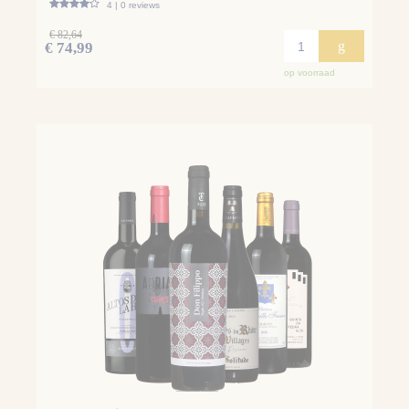
4 | 0 reviews
€ 82,64
g
€ 74,99
op voorraad