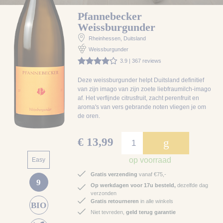
Pfannebecker
Weissburgunder
Rheinhessen
, Duitsland
Weissburgunder
3.9 | 367 reviews
Deze weissburgunder helpt Duitsland definitief
van zijn imago van zijn zoete liebfraumilch-imago
af. Het verfijnde citrusfruit, zacht perenfruit en
aroma's van vers gebrande noten vliegen je om
de oren.
€ 13,99
g
op voorraad
Easy
Gratis verzending
vanaf €75,-
9
Op werkdagen voor 17u besteld,
dezelfde dag
verzonden
Gratis retourneren
in alle winkels
BIO
Niet tevreden,
geld terug garantie