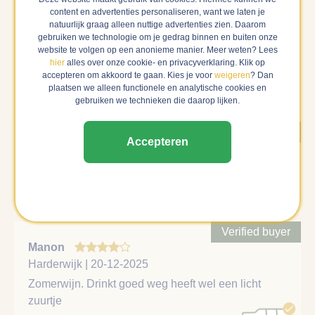
Reviews van anderen
content en advertenties personaliseren, want we laten je
natuurlijk graag alleen nuttige advertenties zien. Daarom
Hieronder vind je alle reviews over deze wijn. Als wij
gebruiken we technologie om je gedrag binnen en buiten onze
website te volgen op een anonieme manier. Meer weten? Lees
zeker weten dat een review gedaan is door een verfied
hier
alles over onze cookie- en privacyverklaring. Klik op
buyer, dan laten wij deze als eerste zien en zwaarder
accepteren om akkoord te gaan. Kies je voor
weigeren
? Dan
meewegen in het gemiddelde cijfer.
plaatsen we alleen functionele en analytische cookies en
gebruiken we technieken die daarop lijken.
Verified buyer
Accepteren
S
Monster | 26-07-2026
Heerlijke wijn mooie mineralen, fijn fris
Verified buyer
Manon
Harderwijk | 20-12-2025
Zomerwijn. Drinkt goed weg heeft wel een licht
zuurtje