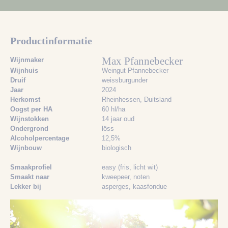
Productinformatie
Max Pfannebecker
Wijnmaker
Wijnhuis
Weingut Pfannebecker
Druif
weissburgunder
Jaar
2024
Herkomst
Rheinhessen, Duitsland
Oogst per HA
60 hl/ha
Wijnstokken
14 jaar oud
Ondergrond
löss
Alcoholpercentage
12,5%
Wijnbouw
biologisch
Smaakprofiel
easy (fris, licht wit)
Smaakt naar
kweepeer
, noten
Lekker bij
asperges
, kaasfondue