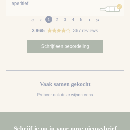
aperitief
1
2
3
4
5
3.96/5
367 reviews
Schrijf een beoordeling
Vaak samen gekocht
Probeer ook deze wijnen eens
Schrijf je nu in voor onze nieuwsbrief