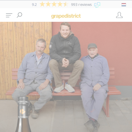
9.2
993 reviews