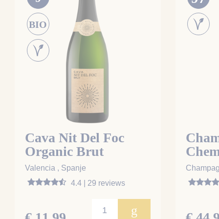
BIO
Cava Nit Del Foc
Cham
Organic Brut
Chem
Tradi
Valencia , Spanje
Champagn
4.4 | 29 reviews
g
€ 11,99
€ 44,