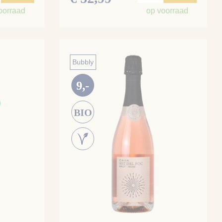
oorraad
op voorraad
Bubbly
9,-
BIO