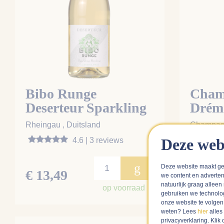
Bibo Runge
Cham
Deserteur Sparkling
Drémo
Alcoholvrije Bubbel
Extra
Rheingau , Duitsland
Champagn
Deze web
4.6 | 3 reviews
g
Deze website maakt ge
€ 13,49
€ 47,
we content en adverten
natuurlijk graag alleen
op voorraad
gebruiken we technolo
onze website te volge
weten? Lees
hier
alles
privacyverklaring. Kli