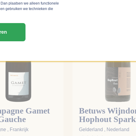
 Dan plaatsen we alleen functionele
 en gebruiken we technieken die
o
Mellow
Alcoholvrij
ren
pagne Gamet
Betuws Wijndo
 Gauche
Hophout Spark
Tea Alcoholvrij
e , Frankrijk
Gelderland , Nederland