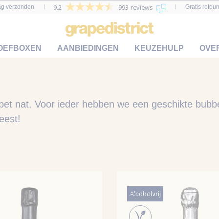
9.2
993 reviews
ag verzonden
Gratis retou
OEFBOXEN
AANBIEDINGEN
KEUZEHULP
OVE
pet nat. Voor ieder hebben we een geschikte bub
eest!
Bubbly
Alcoholvrij