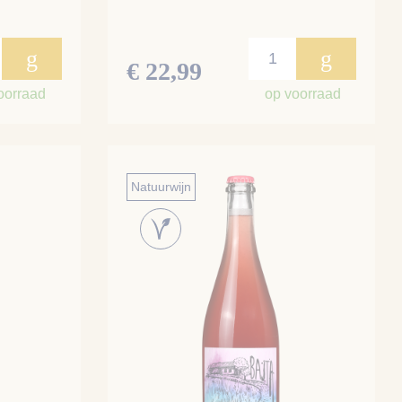
g
g
€ 22,99
oorraad
op voorraad
Natuurwijn