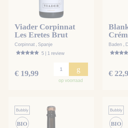
Viader Corpinnat
Blan
Les Eretes Brut
Crém
Nature
Corpinnat , Spanje
Baden , D
5 | 1 review
g
€ 19,99
€ 22,
op voorraad
Bubbly
Bubbly
BIO
BIO