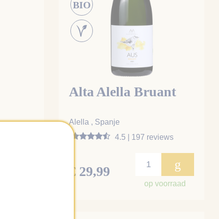
BIO
Alta Alella Bruant
Alella , Spanje
iews
4.5 | 197 reviews
g
g
€ 29,99
oorraad
op voorraad