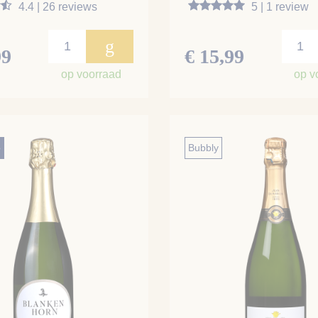
4.4 | 26 reviews
5 | 1 review
g
99
€ 15,99
op voorraad
op v
o
Bubbly