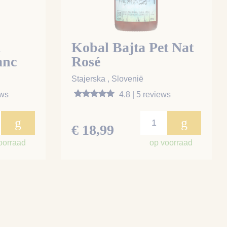
n
Kobal Bajta Pet Nat
anc
Rosé
Stajerska , Slovenië
ews
4.8 | 5 reviews
g
g
€ 18,99
oorraad
op voorraad