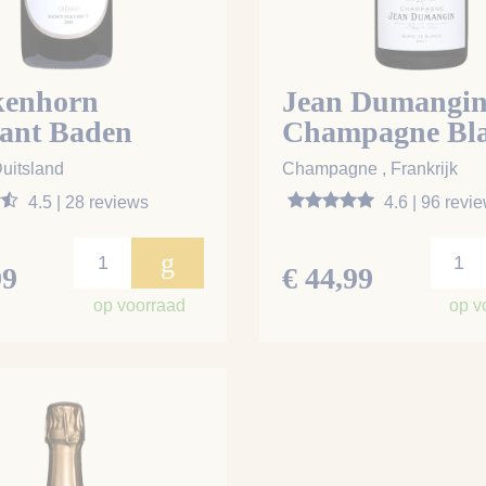
kenhorn
Jean Dumangi
ant Baden
Champagne Bl
De Blancs
uitsland
Champagne , Frankrijk
4.5 | 28 reviews
4.6 | 96 revi
g
99
€ 44,99
op voorraad
op v