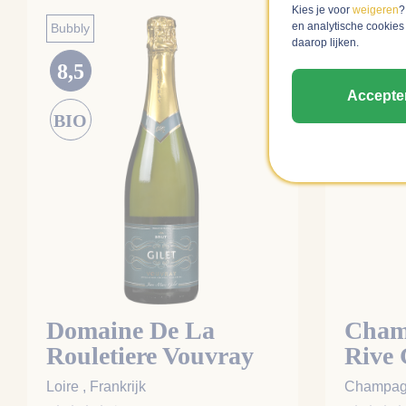
Kies je voor
weigeren
?
en analytische cookies
Bubbly
Bubbly
Incl. vide
daarop lijken.
93
8,5
Accepte
BIO
Domaine De La
Cham
Rouletiere Vouvray
Rive
Brut
Loire , Frankrijk
Champagn