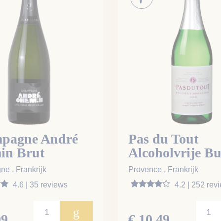
pagne André
Pas du Tout
in Brut
Alcoholvrije B
tion
e , Frankrijk
Provence , Frankrijk
4.6 | 35 reviews
4.2 | 252 rev
g
99
€ 10,49