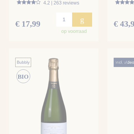
4.2 | 263 reviews
g
€ 17,99
€ 43,
op voorraad
Bubbly
Bubbly
Incl. vide
BIO