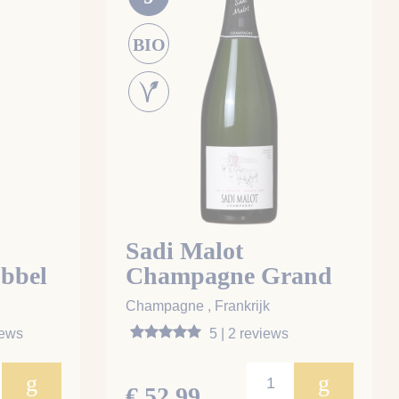
BIO
Sadi Malot
ubbel
Champagne Grand
Cru Les 2 Cepages
Champagne , Frankrijk
iews
5 | 2 reviews
g
g
€ 52,99