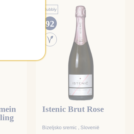
Bubbly
92
mein
Istenic Brut Rose
ling
Bizeljsko sremic , Slovenië