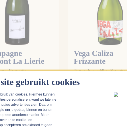
pagne
Vega Caliza
nt La Lierie
Frizzante
 Brut
e , Frankrijk
Tierra de castilla , Spanje
site gebruikt cookies
3.9 | 292 rev
g
bruik van cookies. Hiermee kunnen
99
€ 9,99
ties personaliseren, want we laten je
 nuttige advertenties zien. Daarom
op voorraad
op v
gie om je gedrag binnen en buiten
n op een anonieme manier. Meer
 over onze cookie- en
k op accepteren om akkoord te gaan.