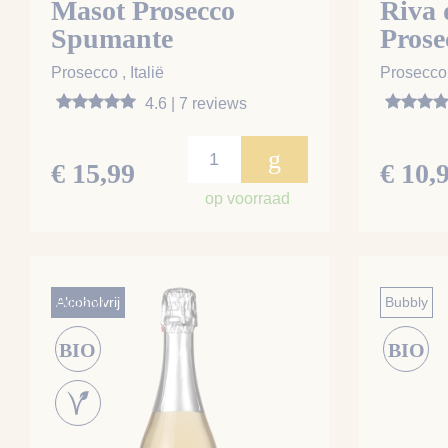
Masot Prosecco
Riva 
Spumante
Prose
Spag
Prosecco , Italië
Prosecco ,
4.6 | 7 reviews
g
€ 15,99
€ 10,
op voorraad
Bubbly
Alcoholvrij
Bubbly
BIO
BIO