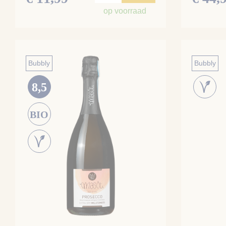
op voorraad
Bubbly
Bubbly
8,5
BIO