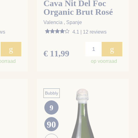
Cava Nit Del Foc
Organic Brut Rosé
Valencia , Spanje
ews
4.1 | 12 reviews
g
g
€ 11,99
oorraad
op voorraad
Bubbly
9
90