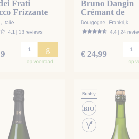
dei Frati
Bruno Dangin
cco Frizzante
Crémant de
o
Bourgogne
 Italië
Bourgogne , Frankrijk
4.1 | 13 reviews
4.4 | 24 revi
g
99
€ 24,99
op voorraad
op v
Bubbly
BIO