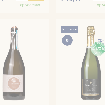
op voorraad
op v
Bubbly
Incl. video
9