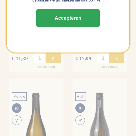
gebruiken we technieken die daarop lijken.
Accepteren
L'Herbe Folle Blanc
Von Oetinger Riesling
Côtes du tarn
Losslehm
, Frankrijk
Rheingau , Duitsland
4 | 1 review
4.2 | 17 reviews
g
g
€ 11,39
€ 17,99
op voorraad
op voorraad
Mellow
Rich
90
9