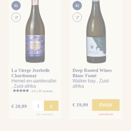
91
93
La Vierge Jezebelle
Deep Rooted Wines
Chardonnay
Blanc Fumé
Hemel-en-aardevallei
Walker bay , Zuid-
, Zuid-afrika
afrika
4.6 | 25 reviews
€ 19,99
Bekijk
g
€ 20,99
op voorraad
uitverkocht