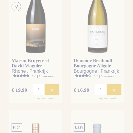
Maison Bruyere et
Domaine Berthault
David Viognier
Bourgogne Aligote
Rhone , Frankrijk
Bourgogne , Frankrijk
4.6 | 15 reviews
4.3 | 5 reviews
g
g
€ 19,99
€ 16,99
op voorraad
op voorraad
Rich
Easy