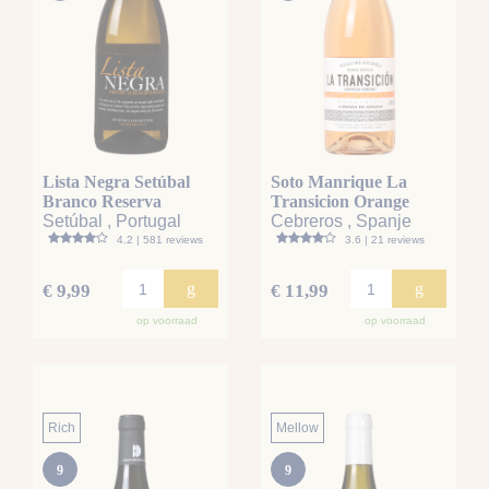
Lista Negra Setúbal
Soto Manrique La
Branco Reserva
Transicion Orange
Setúbal , Portugal
Cebreros , Spanje
4.2 | 581 reviews
3.6 | 21 reviews
g
g
€ 9,99
€ 11,99
op voorraad
op voorraad
Rich
Mellow
9
9