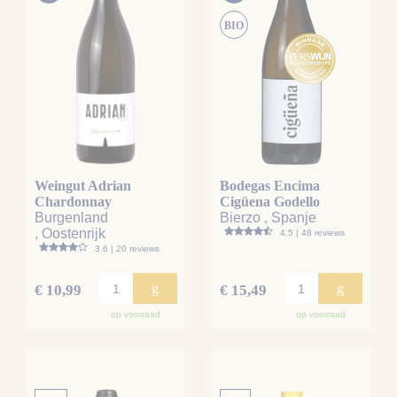
BIO
Weingut Adrian
Bodegas Encima
Chardonnay
Cigüena Godello
Burgenland
Bierzo , Spanje
, Oostenrijk
4.5 | 48 reviews
3.6 | 20 reviews
g
g
€ 10,99
€ 15,49
op voorraad
op voorraad