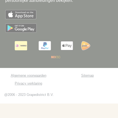
persoonlijke aanbiedingen bekijken.
Algemene voorwaarden
Sitemap
Privacy verklaring
@2006 - 2023 Grapedistrict B.V.