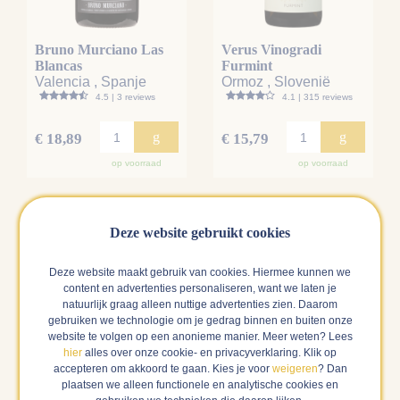
Bruno Murciano Las
Verus Vinogradi
Blancas
Furmint
Valencia , Spanje
Ormoz , Slovenië
4.5 | 3 reviews
4.1 | 315 reviews
g
g
€ 18,89
€ 15,79
op voorraad
op voorraad
Deze website gebruikt cookies
Natuurwijn
Mellow
Deze website maakt gebruik van cookies. Hiermee kunnen we
8,5
91
content en advertenties personaliseren, want we laten je
natuurlijk graag alleen nuttige advertenties zien. Daarom
gebruiken we technologie om je gedrag binnen en buiten onze
BIO
website te volgen op een anonieme manier. Meer weten? Lees
hier
alles over onze cookie- en privacyverklaring. Klik op
accepteren om akkoord te gaan. Kies je voor
weigeren
? Dan
plaatsen we alleen functionele en analytische cookies en