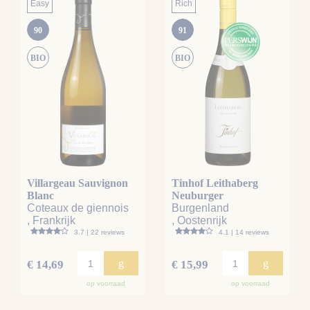
Easy
Rich
90
91
BIO
BIO
Villargeau Sauvignon
Tinhof Leithaberg
Blanc
Neuburger
Coteaux de giennois
Burgenland
, Frankrijk
, Oostenrijk
3.7 | 22 reviews
4.1 | 14 reviews
g
g
€ 14,69
€ 15,99
op voorraad
op voorraad