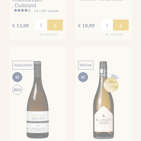
, Duitsland
3.9 | 367 reviews
g
g
€ 13,99
€ 19,99
op voorraad
op voorraad
Natuurwijn
Mellow
92
91
BIO