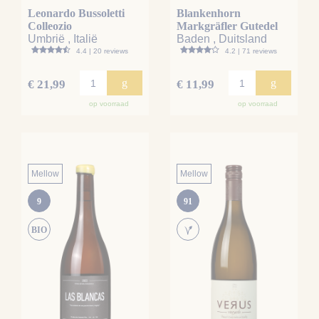
Leonardo Bussoletti
Blankenhorn
Colleozio
Markgräfler Gutedel
Umbrië , Italië
Baden , Duitsland
4.4 | 20 reviews
4.2 | 71 reviews
g
g
€ 21,99
€ 11,99
op voorraad
op voorraad
Mellow
Mellow
9
91
BIO