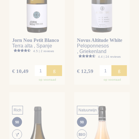
Jorn Nou Petit Blanco
Novus Altitude White
Terra alta , Spanje
Peloponnesos
, Griekenland
4.5 | 2 reviews
4.4 | 24 reviews
g
g
€ 10,49
€ 12,59
op voorraad
op voorraad
Rich
Natuurwijn
90
90
BIO