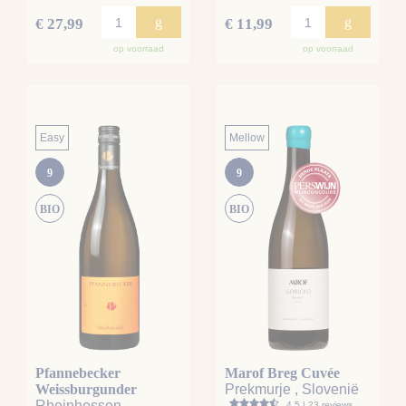
g
g
€ 27,99
€ 11,99
op voorraad
op voorraad
Easy
Mellow
9
9
BIO
BIO
Pfannebecker
Marof Breg Cuvée
Weissburgunder
Prekmurje , Slovenië
Rheinhessen
4.5 | 23 reviews