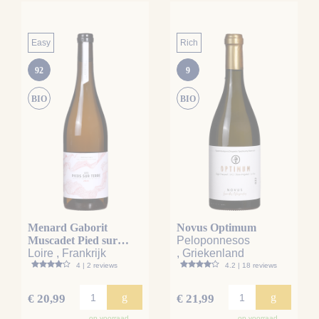
Easy
Rich
92
9
BIO
BIO
Menard Gaborit
Novus Optimum
Muscadet Pied sur
Peloponnesos
Terre
Loire , Frankrijk
, Griekenland
4 | 2 reviews
4.2 | 18 reviews
g
g
€ 20,99
€ 21,99
op voorraad
op voorraad