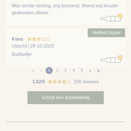
Mijn eerste riesling, erg bruisend. Moest wat kouder
gedronken alleen.
Verified buyer
Kees
Utrecht | 29-10-2020
Bubbeltje
1
2
3
4
5
3.92/5
256 reviews
Schrijf een beoordeling