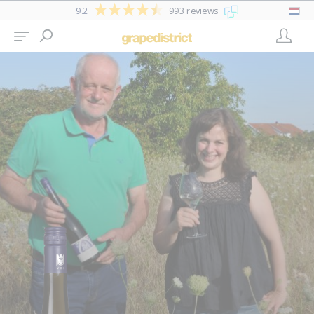
9.2
993 reviews