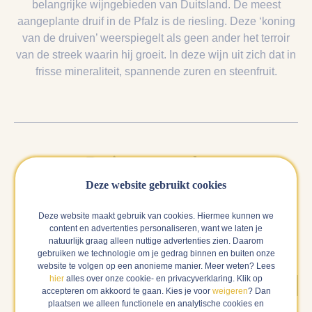
belangrijke wijngebieden van Duitsland. De meest
aangeplante druif in de Pfalz is de riesling. Deze ‘koning
van de druiven’ weerspiegelt als geen ander het terroir
van de streek waarin hij groeit. In deze wijn uit zich dat in
frisse mineraliteit, spannende zuren en steenfruit.
Reviews van anderen
Deze website gebruikt cookies
Hieronder vind je alle reviews over deze wijn. Als wij
zeker weten dat een review gedaan is door een verfied
Deze website maakt gebruik van cookies. Hiermee kunnen we
buyer, dan laten wij deze als eerste zien en zwaarder
content en advertenties personaliseren, want we laten je
meewegen in het gemiddelde cijfer.
natuurlijk graag alleen nuttige advertenties zien. Daarom
gebruiken we technologie om je gedrag binnen en buiten onze
website te volgen op een anonieme manier. Meer weten? Lees
hier
alles over onze cookie- en privacyverklaring. Klik op
Verified buyer
accepteren om akkoord te gaan. Kies je voor
weigeren
? Dan
Laura
plaatsen we alleen functionele en analytische cookies en