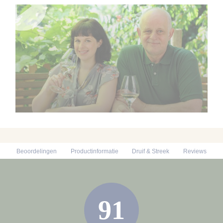
Beoordelingen
Productinformatie
Druif & Streek
Reviews
91