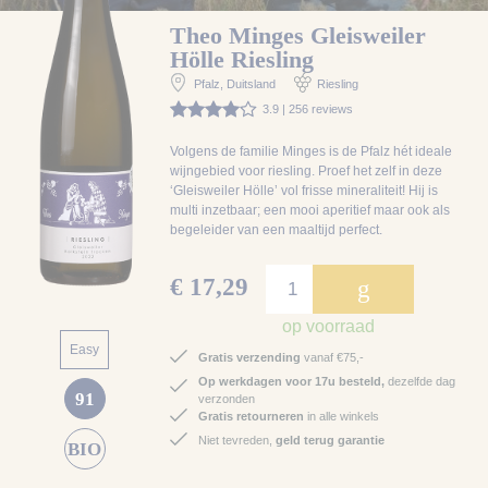
Theo Minges Gleisweiler
Hölle Riesling
Pfalz
, Duitsland
Riesling
3.9 | 256 reviews
Volgens de familie Minges is de Pfalz hét ideale
wijngebied voor riesling. Proef het zelf in deze
‘Gleisweiler Hölle’ vol frisse mineraliteit! Hij is
multi inzetbaar; een mooi aperitief maar ook als
begeleider van een maaltijd perfect.
€ 17,29
g
op voorraad
Easy
Gratis verzending
vanaf €75,-
Op werkdagen voor 17u besteld,
dezelfde dag
91
verzonden
Gratis retourneren
in alle winkels
Niet tevreden,
geld terug garantie
BIO