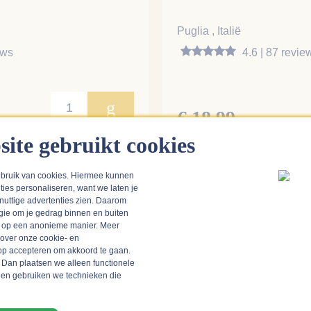
Puglia , Italië
ews
4.6 | 87 revie
g
€ 18,99
op voorraad
site gebruikt cookies
bruik van cookies. Hiermee kunnen
ties personaliseren, want we laten je
Reviews van anderen
 nuttige advertenties zien. Daarom
gie om je gedrag binnen en buiten
n op een anonieme manier. Meer
 over deze wijn. Als wij zeker weten dat een review gedaan is do
 over onze cookie- en
deze als eerste zien en zwaarder meewegen in het gemiddelde ci
k op accepteren om akkoord te gaan.
 Dan plaatsen we alleen functionele
 en gebruiken we technieken die
Schrijf een beoordeling