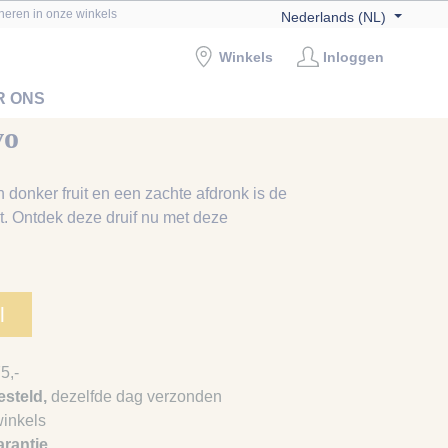
rneren in onze winkels
Nederlands (NL)
Winkels
Inloggen
R ONS
vo
 donker fruit en een zachte afdronk is de
it. Ontdek deze druif nu met deze
l
5,-
steld,
dezelfde dag verzonden
winkels
arantie