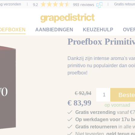
9.2
993 reviews
ag verzonden
Gratis retou
OEFBOXEN
AANBIEDINGEN
KEUZEHULP
OVE
Proefbox Primiti
Dankzij zijn intense aroma's van
primitivo nu populairder dan oo
proefbox!
€ 92,94
Beste
€ 83,99
op voorraad
Gratis verzending
vanaf €7
Op werkdagen voor 17u be
Gratis retourneren
in alle 
Niet tevreden,
geld terug g