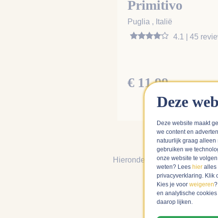
Primitivo
Puglia , Italië
4.1 | 45 revi
€ 11,99
Deze web
Deze website maakt ge
we content en adverten
natuurlijk graag alleen
gebruiken we technolo
onze website te volge
Hieronder vind je alle reviews
weten? Lees
hier
alles
wij 
privacyverklaring. Kli
Kies je voor
weigeren
?
en analytische cookies
daarop lijken.