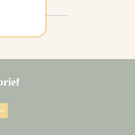
brief
!
en