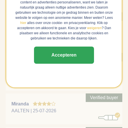
content en advertenties personaliseren, want we laten je
natuurlijk graag alleen nuttige advertenties zien. Daarom
gebruiken we technologie om je gedrag binnen en buiten onze
Verified buyer
website te volgen op een anonieme manier. Meer weten? Lees
Denise
hier
alles over onze cookie- en privacyverklaring. Klik op
accepteren om akkoord te gaan. Kies je voor
weigeren
? Dan
HEENVLIET | 29-07-2026
plaatsen we alleen functionele en analytische cookies en
Toegankelijk, niet bijzonder
gebruiken we technieken die daarop lijken.
Accepteren
Verified buyer
Irma
UGCHELEN | 02-07-2026
Lekkere wijn!
Verified buyer
Miranda
AALTEN | 25-07-2026