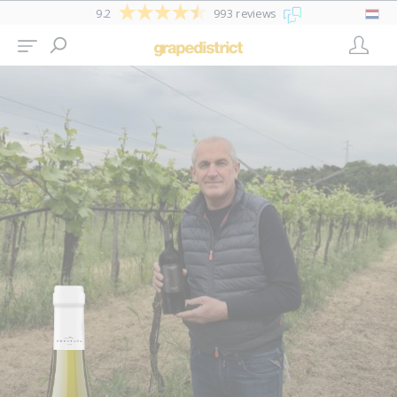
9.2
993 reviews