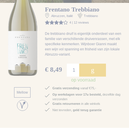
Frentano Trebbiano
Abruzzen
, Italië
Trebbiano
4 | 12 reviews
De t
rebbiano druif is eigenlijk onderdeel van een
familie van verschillende druivenrassen, met elk
specifieke kenmerken. Wijnboer Gianni maakt
een wijn vol spanning en frisheid van zijn lokale
Abruzzo-variant.
€ 8,49
g
op voorraad
Gratis verzending
vanaf €75,-
Mellow
Op werkdagen voor 17u besteld,
dezelfde dag
verzonden
Gratis retourneren
in alle winkels
Niet tevreden,
geld terug garantie