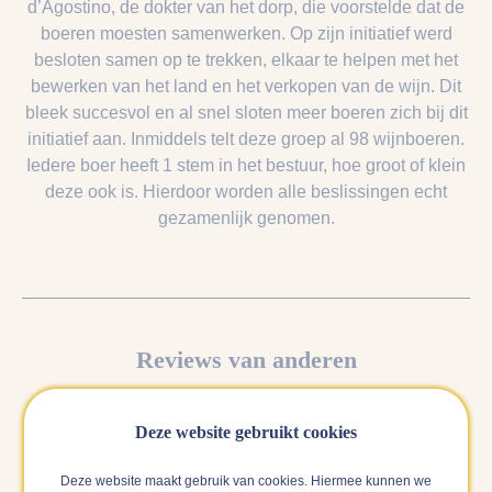
d’Agostino, de dokter van het dorp, die voorstelde dat de
boeren moesten samenwerken. Op zijn initiatief werd
besloten samen op te trekken, elkaar te helpen met het
bewerken van het land en het verkopen van de wijn. Dit
bleek succesvol en al snel sloten meer boeren zich bij dit
initiatief aan. Inmiddels telt deze groep al 98 wijnboeren.
Iedere boer heeft 1 stem in het bestuur, hoe groot of klein
deze ook is. Hierdoor worden alle beslissingen echt
gezamenlijk genomen.
Reviews van anderen
Hieronder vind je alle reviews over deze wijn. Als wij
zeker weten dat een review gedaan is door een verfied
Deze website gebruikt cookies
buyer, dan laten wij deze als eerste zien en zwaarder
meewegen in het gemiddelde cijfer.
Deze website maakt gebruik van cookies. Hiermee kunnen we