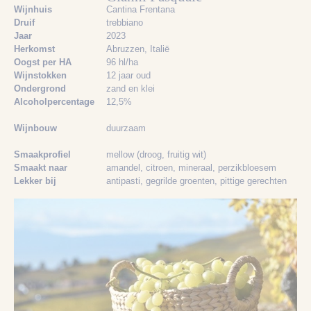
Wijnhuis
Cantina Frentana
Druif
trebbiano
Jaar
2023
Herkomst
Abruzzen, Italië
Oogst per HA
96 hl/ha
Wijnstokken
12 jaar oud
Ondergrond
zand en klei
Alcoholpercentage
12,5%
Wijnbouw
duurzaam
Smaakprofiel
mellow (droog, fruitig wit)
Smaakt naar
amandel
, citroen
, mineraal
, perzikbloesem
Lekker bij
antipasti
, gegrilde groenten
, pittige gerechten