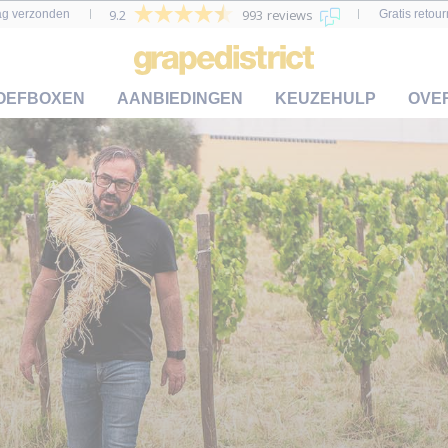
9.2
993 reviews
ag verzonden
Gratis retou
OEFBOXEN
AANBIEDINGEN
KEUZEHULP
OVE