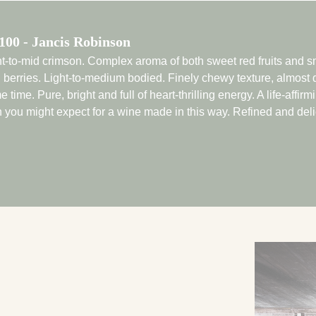
100 - Jancis Robinson
ht-to-mid crimson. Complex aroma of both sweet red fruits and s
d berries. Light-to-medium bodied. Finely chewy texture, almost d
 time. Pure, bright and full of heart-thrilling energy. A life-aff
n you might expect for a wine made in this way. Refined and delic