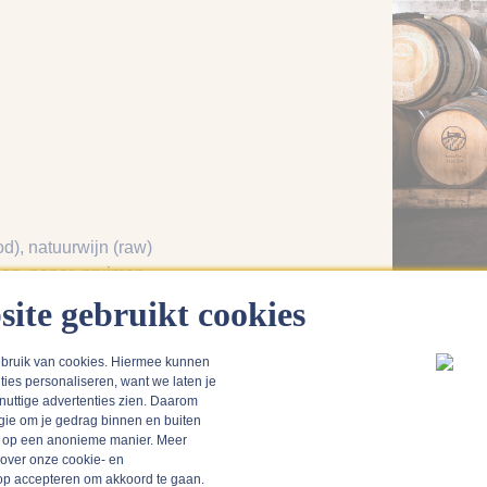
od)
, natuurwijn (raw)
den
, peper
, pruimen
site gebruikt cookies
bruik van cookies. Hiermee kunnen
ties personaliseren, want we laten je
 nuttige advertenties zien. Daarom
gie om je gedrag binnen en buiten
n op een anonieme manier. Meer
 over onze cookie- en
k op accepteren om akkoord te gaan.