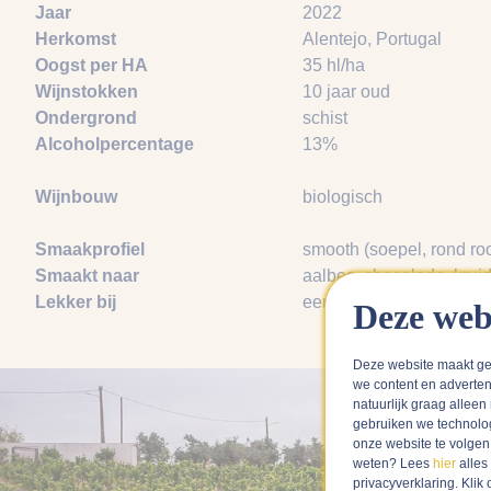
Jaar
2022
Herkomst
Alentejo, Portugal
Oogst per HA
35 hl/ha
Wijnstokken
10 jaar oud
Ondergrond
schist
Alcoholpercentage
13%
Wijnbouw
biologisch
Smaakprofiel
smooth (soepel, rond ro
Smaakt naar
aalbes
, chocolade
, krui
Lekker bij
eend
, rendang
, tajine
Deze web
Deze website maakt ge
we content en adverten
natuurlijk graag alleen
gebruiken we technolo
onze website te volge
weten? Lees
hier
alles
privacyverklaring. Kli