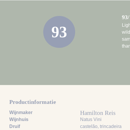
93/
Lig
93
wil
same
tha
Productinformatie
Hamilton Reis
Wijnmaker
Wijnhuis
Natus Vini
Druif
castelão
, trincadeira