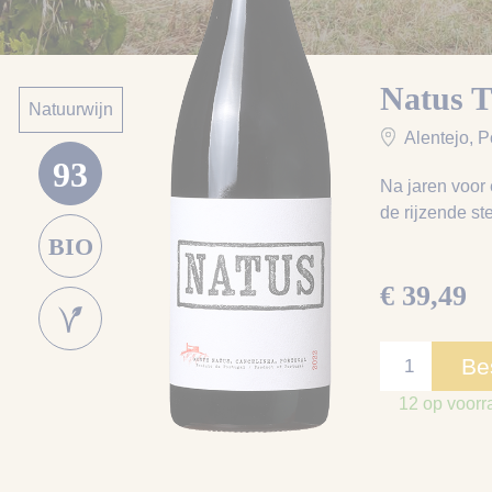
Natus T
Natuurwijn
Alentejo
, P
93
Na jaren voor 
de rijzende st
BIO
€ 39,49
Be
12 op voorr