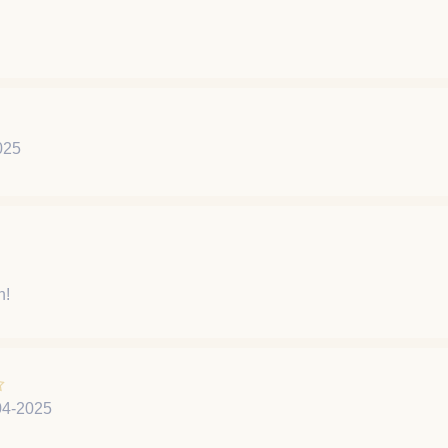
025
n!
04-2025