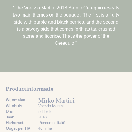
"The Voerzio Martini 2018 Barolo Cerequio reveals
two main themes on the bouquet. The first is a fruity
side with purple and black berries, and the second
is a savory side that comes forth as tar, crushed
stone and licorice. That's the power of the
Cerequio."
Productinformatie
Mirko Martini
Wijnmaker
Wijnhuis
Voerzio Martini
Druif
nebbiolo
Jaar
2018
Herkomst
Piemonte, Italië
Oogst per HA
46 hl/ha