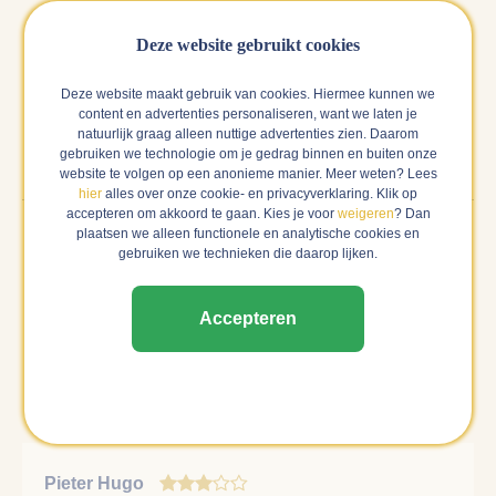
tweeling Federica en Mirko ook een halve hectare op
deze ondergrond weten te bemachtigen. De wijngaarden
Deze website gebruikt cookies
liggen op het zuidwesten en hebben een meer zanderige
ondergrond dan de omliggende wijngaarden. Hierdoor
Deze website maakt gebruik van cookies. Hiermee kunnen we
content en advertenties personaliseren, want we laten je
zijn de wijnen lichter en eleganter.
natuurlijk graag alleen nuttige advertenties zien. Daarom
gebruiken we technologie om je gedrag binnen en buiten onze
website te volgen op een anonieme manier. Meer weten? Lees
hier
alles over onze cookie- en privacyverklaring. Klik op
accepteren om akkoord te gaan. Kies je voor
weigeren
? Dan
plaatsen we alleen functionele en analytische cookies en
gebruiken we technieken die daarop lijken.
Reviews van anderen
Hieronder vind je alle reviews over deze wijn. Als wij
Accepteren
zeker weten dat een review gedaan is door een verfied
buyer, dan laten wij deze als eerste zien en zwaarder
meewegen in het gemiddelde cijfer.
Pieter Hugo