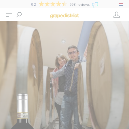
9.2
993 reviews