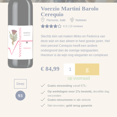
Voerzio Martini Barolo
Cerequio
Piemonte
, Italië
Nebbiolo
4.3 | 13 reviews
Slechts één vat maken Mirko en Federica van
deze wijn en dan alleen in heel goede jaren. Het
mini perceel Cerequio heeft een andere
ondergrond dan de overige wijngaarden.
Hierdoor is de wijn nog eleganter en complexer.
€ 84,99
g
op voorraad
Deep
Gratis verzending
vanaf €75,-
Op werkdagen voor 17u besteld,
dezelfde dag
93
verzonden
Gratis retourneren
in alle winkels
Niet tevreden,
geld terug garantie