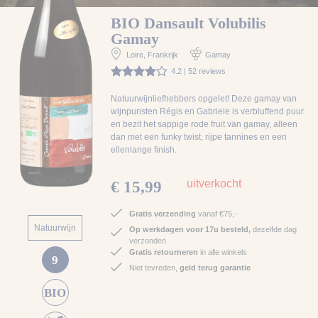
BIO Dansault Volubilis
Gamay
Loire
, Frankrijk
Gamay
4.2 | 52 reviews
Natuurwijnliefhebbers opgelet! Deze gamay van
wijnpuristen Régis en Gabriele is verbluffend puur
en bezit het sappige rode fruit van gamay, alleen
dan met een funky twist, rijpe tannines en een
ellenlange finish.
uitverkocht
€ 15,99
Gratis verzending
vanaf €75,-
Natuurwijn
Op werkdagen voor 17u besteld,
dezelfde dag
verzonden
Gratis retourneren
in alle winkels
9
Niet tevreden,
geld terug garantie
BIO