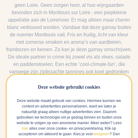
geen Loire. Geen zorgen hoor, al hun wijngaarden
bevinden zich in Montlouis sur Loire - een piepkleine
appellatie aan de Loirerivier. Er mag alleen maar chenin
blanc verbouwd worden. Vandaar dat deze gamay buiten
de noemer Montlouis valt. Fris en fruitig, licht van kleur
met zomerse smaken en aroma’s van aardbeien,
frambozen en kersen. Zo kan je deze gamay omschrijven.
De ideale partner in crime bij zowel vis als vlees, salade
en paddenstoelen. Een echte ‘cool-climate-fan’, die
vanwege zijn zijdezachte tannines ook koel gedronken
kan worden.
Deze website gebruikt cookies
Deze website maakt gebruik van cookies. Hiermee kunnen we
content en advertenties personaliseren, want we laten je
natuurlijk graag alleen nuttige advertenties zien. Daarom
gebruiken we technologie om je gedrag binnen en buiten onze
Reviews van anderen
website te volgen op een anonieme manier. Meer weten? Lees
hier
alles over onze cookie- en privacyverklaring. Klik op
Hieronder vind je alle reviews over deze wijn. Als wij
accepteren om akkoord te gaan. Kies je voor
weigeren
? Dan