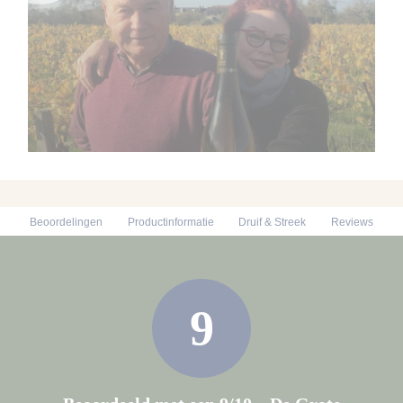
Beoordelingen
Productinformatie
Druif & Streek
Reviews
9