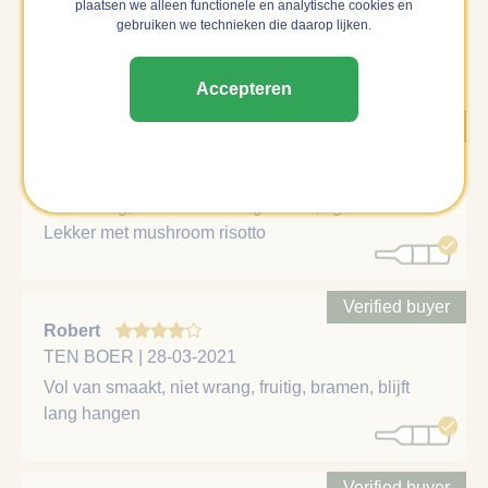
zeker weten dat een review gedaan is door een verfied
plaatsen we alleen functionele en analytische cookies en
gebruiken we technieken die daarop lijken.
buyer, dan laten wij deze als eerste zien en zwaarder
meewegen in het gemiddelde cijfer.
Accepteren
Verified buyer
Thijs
AMSTERDAM | 19-12-2021
Heel fruitig, donkerder dan gedacht, light bodied.
Lekker met mushroom risotto
Verified buyer
Robert
TEN BOER | 28-03-2021
Vol van smaakt, niet wrang, fruitig, bramen, blijft
lang hangen
Verified buyer