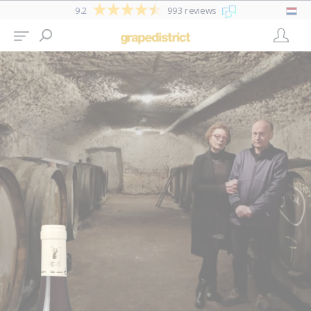
9.2
993 reviews