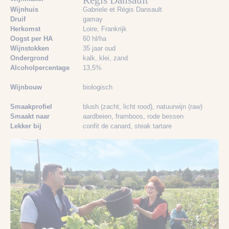
Régis Dansault
Wijnhuis
Gabriele et Régis Dansault
Druif
gamay
Herkomst
Loire, Frankrijk
Oogst per HA
60 hl/ha
Wijnstokken
35 jaar oud
Ondergrond
kalk
, klei
, zand
Alcoholpercentage
13,5%
Wijnbouw
biologisch
Smaakprofiel
blush (zacht, licht rood)
, natuurwijn (raw)
Smaakt naar
aardbeien
, framboos
, rode bessen
Lekker bij
confit de canard
, steak tartare