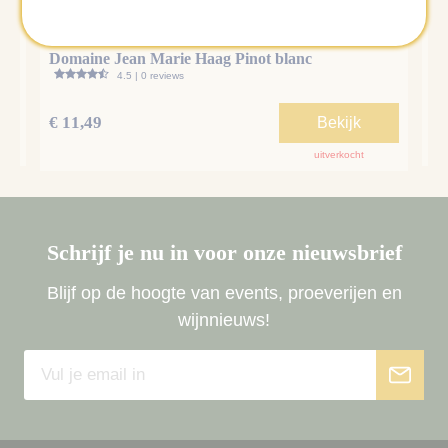
Domaine Jean Marie Haag Pinot blanc
Th
4.5 | 0 reviews
€ 11,49
€ 
Bekijk
uitverkocht
Schrijf je nu in voor onze nieuwsbrief
Blijf op de hoogte van events, proeverijen en
wijnnieuws!