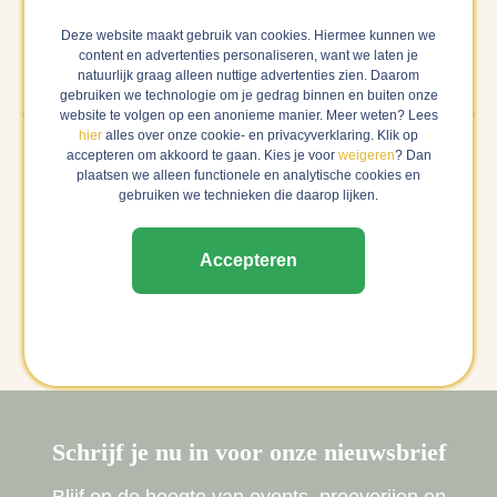
Deze website maakt gebruik van cookies. Hiermee kunnen we
content en advertenties personaliseren, want we laten je
natuurlijk graag alleen nuttige advertenties zien. Daarom
gebruiken we technologie om je gedrag binnen en buiten onze
website te volgen op een anonieme manier. Meer weten? Lees
hier
alles over onze cookie- en privacyverklaring. Klik op
accepteren om akkoord te gaan. Kies je voor
weigeren
? Dan
plaatsen we alleen functionele en analytische cookies en
gebruiken we technieken die daarop lijken.
Bibo Runge Deserteur Riesling Alcoholvrij
Pa
3.3 | 0 reviews
Accepteren
€ 11,49
€ 
Bekijk
uitverkocht
Schrijf je nu in voor onze nieuwsbrief