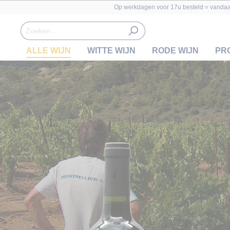
Op werkdagen voor 17u besteld = vanda
ALLE WIJN
WITTE WIJN
RODE WIJN
PR