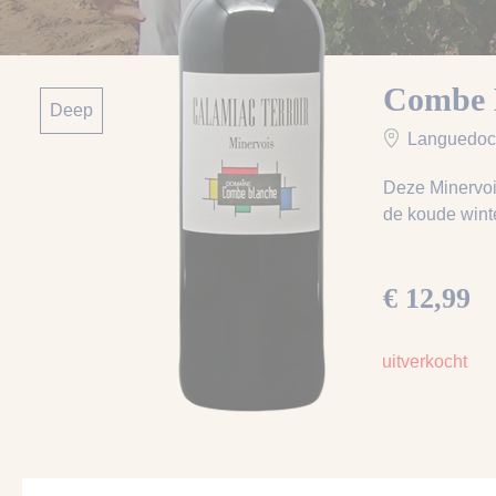
Combe 
Deep
Languedoc
Deze Minervois
de koude win
€ 12,99
uitverkocht