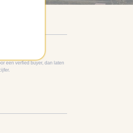
or een verfied buyer, dan laten
jfer.