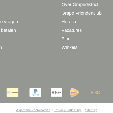
Over Grapedistrict
Grape Vriendenclub
de vragen
Horeca
 betalen
Vacatures
Blog
n
Winkels
Algemene voorwaarden
Privacy verklaring
Sitemap