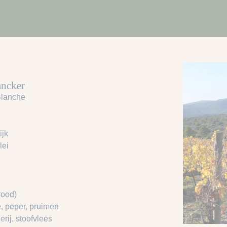
ancker
lanche
ijk
klei
rood)
e
, peper
, pruimen
erij
, stoofvlees