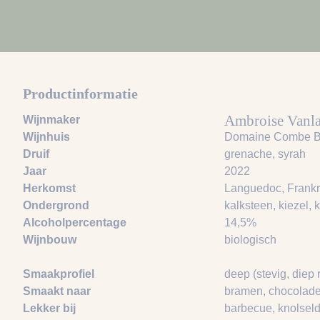
Productinformatie
Ambroise Vanl
Wijnmaker
Wijnhuis
Domaine Combe B
Druif
grenache
, syrah
Jaar
2022
Herkomst
Languedoc, Frankr
Ondergrond
kalksteen
, kiezel
, 
Alcoholpercentage
14,5%
Wijnbouw
biologisch
Smaakprofiel
deep (stevig, diep 
Smaakt naar
bramen
, chocolad
Lekker bij
barbecue
, knolseld