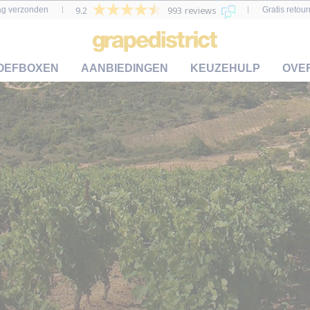
9.2
993 reviews
ag verzonden
Gratis retou
OEFBOXEN
AANBIEDINGEN
KEUZEHULP
OVE