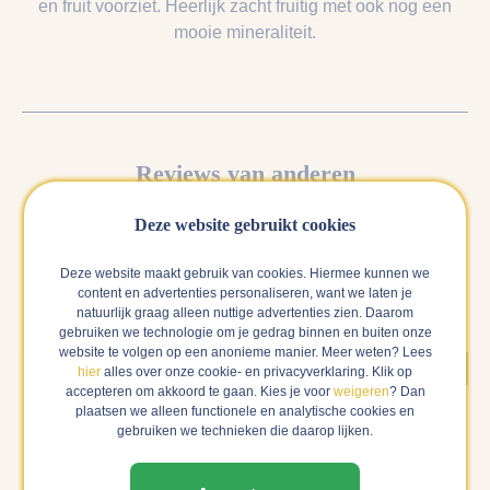
en fruit voorziet. Heerlijk zacht fruitig met ook nog een
mooie mineraliteit.
Reviews van anderen
Hieronder vind je alle reviews over deze wijn. Als wij
Deze website gebruikt cookies
zeker weten dat een review gedaan is door een verfied
buyer, dan laten wij deze als eerste zien en zwaarder
Deze website maakt gebruik van cookies. Hiermee kunnen we
content en advertenties personaliseren, want we laten je
meewegen in het gemiddelde cijfer.
natuurlijk graag alleen nuttige advertenties zien. Daarom
gebruiken we technologie om je gedrag binnen en buiten onze
website te volgen op een anonieme manier. Meer weten? Lees
Verified buyer
hier
alles over onze cookie- en privacyverklaring. Klik op
Desi
accepteren om akkoord te gaan. Kies je voor
weigeren
? Dan
plaatsen we alleen functionele en analytische cookies en
Amsterdam | 07-11-2025
gebruiken we technieken die daarop lijken.
Heerlijk wijntje, lekker voor warme dagen.