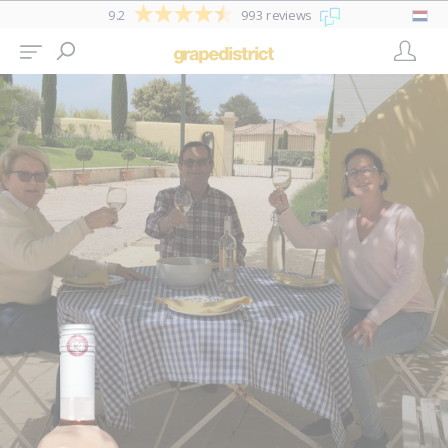
9.2
993 reviews