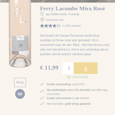
Ferry Lacombe Mira Rosé
Igp méditerranée
, Frankrijk
Grenache noir
4 | 261 reviews
Net buiten de Franse Provence wordt deze
kruidige en frisse rosé wijn gemaakt. Hij is
vernoemd naar de ster ‘Mira’. Niet dat dit een rosé
wijn met sterallures is, het is een underdog die er
jaarlijks met de prijzen vandoor gaat.
€ 11,99
g
op voorraad
Rosy
Gratis verzending
vanaf €75,-
Op werkdagen voor 17u besteld,
dezelfde dag
90
verzonden
Gratis retourneren
in alle winkels
Niet tevreden,
geld terug garantie