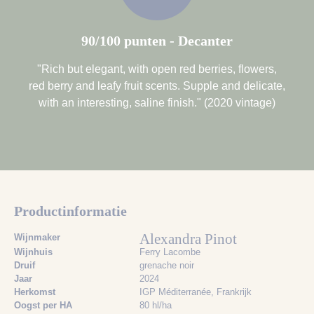
90/100 punten - Decanter
"Rich but elegant, with open red berries, flowers,
red berry and leafy fruit scents. Supple and delicate,
with an interesting, saline finish." (2020 vintage)
Productinformatie
Alexandra Pinot
Wijnmaker
Wijnhuis
Ferry Lacombe
Druif
grenache noir
Jaar
2024
Herkomst
IGP Méditerranée, Frankrijk
Oogst per HA
80 hl/ha