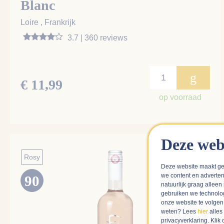
Blanc
Loire , Frankrijk
3.7 | 360 reviews
g
€ 11,99
op voorraad
Deze web
Rosy
Deze website maakt ge
we content en adverten
90
natuurlijk graag alleen
gebruiken we technolo
onze website te volge
weten? Lees
hier
alles
privacyverklaring. Kli