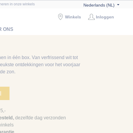
rneren in onze winkels
Nederlands (NL)
Winkels
Inloggen
R ONS
en in één box. Van verfrissend wit tot
leukste ontdekkingen voor het voorjaar
 de zon.
l
5,-
steld,
dezelfde dag verzonden
winkels
arantie