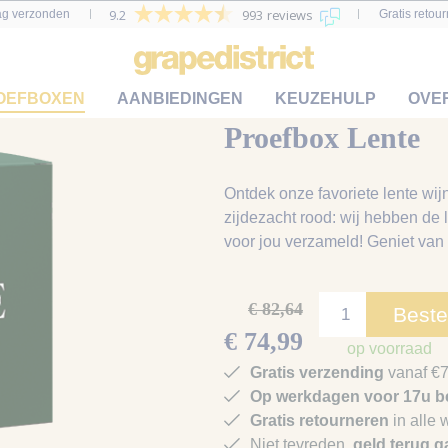
9.2
993 reviews
ag verzonden
Gratis retou
OEFBOXEN
AANBIEDINGEN
KEUZEHULP
OVE
Proefbox Lente
Ontdek onze favoriete lente wijn
zijdezacht rood: wij hebben de 
voor jou verzameld! Geniet van
€ 82,64
Beste
€ 74,99
op voorraad
Gratis verzending
vanaf €7
Op werkdagen voor 17u be
Gratis retourneren
in alle 
Niet tevreden,
geld terug g