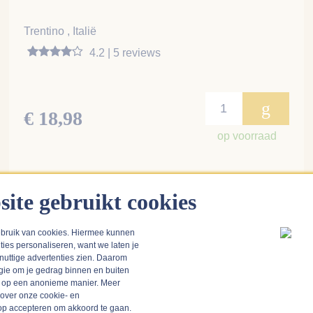
Trentino , Italië
4.2 | 5 reviews
g
€ 18,98
op voorraad
site gebruikt cookies
Blush
bruik van cookies. Hiermee kunnen
ties personaliseren, want we laten je
9
 nuttige advertenties zien. Daarom
gie om je gedrag binnen en buiten
n op een anonieme manier. Meer
BIO
 over onze cookie- en
k op accepteren om akkoord te gaan.