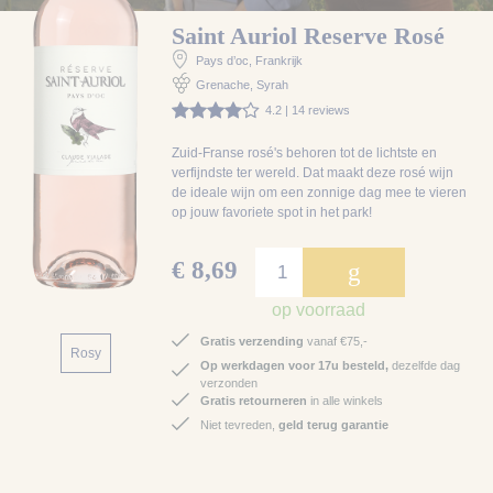
Saint Auriol Reserve Rosé
Pays d’oc
, Frankrijk
Grenache, Syrah
4.2 | 14 reviews
Zuid-Franse rosé's behoren tot de lichtste en
verfijndste ter wereld. Dat maakt deze rosé wijn
de ideale wijn om een zonnige dag mee te vieren
op jouw favoriete spot in het park!
€ 8,69
g
op voorraad
Gratis verzending
vanaf €75,-
Rosy
Op werkdagen voor 17u besteld,
dezelfde dag
verzonden
Gratis retourneren
in alle winkels
Niet tevreden,
geld terug garantie