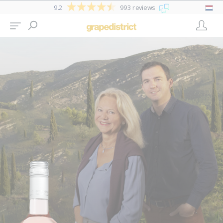
9.2
993 reviews