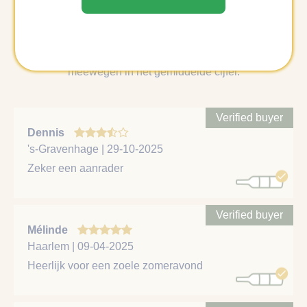
Hieronder vind je alle reviews over deze wijn. Als wij
zeker weten dat een review gedaan is door een verfied
buyer, dan laten wij deze als eerste zien en zwaarder
meewegen in het gemiddelde cijfer.
Verified buyer
Dennis
's-Gravenhage | 29-10-2025
Zeker een aanrader
Verified buyer
Mélinde
Haarlem | 09-04-2025
Heerlijk voor een zoele zomeravond