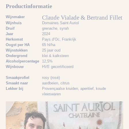
Productinformatie
Claude Vialade & Bertrand Fillet
Wijnmaker
Wijnhuis
Domaines Saint Auriol
Druif
grenache
, syrah
Jaar
2024
Herkomst
Pays d’Oc, Frankrijk
Oogst per HA
65 hl/ha
Wijnstokken
25 jaar oud
Ondergrond
klei & kalksteen
Alcoholpercentage
12,5%
Wijnbouw
HVE gecertificeerd
Smaakprofiel
rosy (rosé)
Smaakt naar
aardbeien
, citrus
Lekker bij
Provençaalse kruiden
, aperitief
, koude
vleeswaren