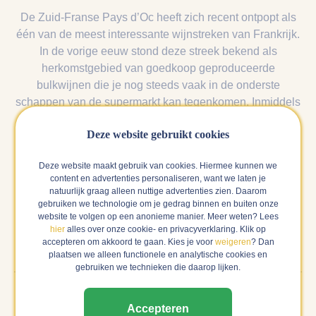
De Zuid-Franse Pays d’Oc heeft zich recent ontpopt als
één van de meest interessante wijnstreken van Frankrijk.
In de vorige eeuw stond deze streek bekend als
herkomstgebied van goedkoop geproduceerde
bulkwijnen die je nog steeds vaak in de onderste
schappen van de supermarkt kan tegenkomen. Inmiddels
is die reputatie door veel kleine familiebedrijven 180
Deze website gebruikt cookies
graden gedraaid. In de Pays d’Oc vind je namelijk veel
verschillende microklimaten en ondergronden, die de
Deze website maakt gebruik van cookies. Hiermee kunnen we
wijnboeren veel potentie bieden om geweldige wijn te
content en advertenties personaliseren, want we laten je
maken. Waar veel Franse wijnstreken vast zitten aan
natuurlijk graag alleen nuttige advertenties zien. Daarom
strenge regels en traditie, ligt in hier de wereld aan je
gebruiken we technologie om je gedrag binnen en buiten onze
website te volgen op een anonieme manier. Meer weten? Lees
voeten.
hier
alles over onze cookie- en privacyverklaring. Klik op
accepteren om akkoord te gaan. Kies je voor
weigeren
? Dan
plaatsen we alleen functionele en analytische cookies en
gebruiken we technieken die daarop lijken.
Accepteren
Reviews van anderen