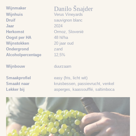
Danilo Šnajder
Wijnmaker
Wijnhuis
Verus Vineyards
Druif
sauvignon blanc
Jaar
2024
Herkomst
Ormoz, Slovenië
Oogst per HA
48 hl/ha
Wijnstokken
20 jaar oud
Ondergrond
zand
Alcoholpercentage
12,5%
Wijnbouw
duurzaam
Smaakprofiel
easy (fris, licht wit)
Smaakt naar
kruisbessen
, passievrucht
, venkel
Lekker bij
asperges
, kaassoufflé
, saltimboca