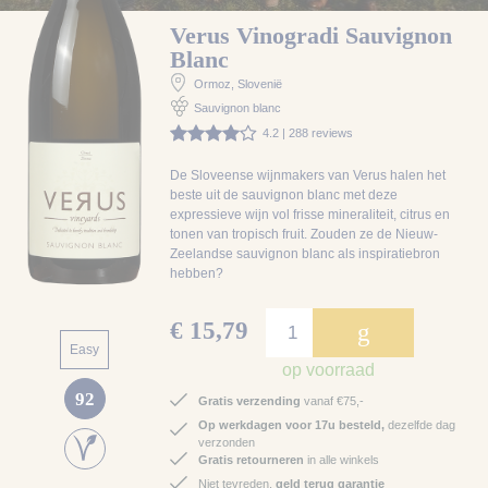
Verus Vinogradi Sauvignon
Blanc
Ormoz
, Slovenië
Sauvignon blanc
4.2 | 288 reviews
De Sloveense wijnmakers van Verus halen het
beste uit de sauvignon blanc met deze
expressieve wijn vol frisse mineraliteit, citrus en
tonen van tropisch fruit. Zouden ze de Nieuw-
Zeelandse sauvignon blanc als inspiratiebron
hebben?
€ 15,79
g
Easy
op voorraad
92
Gratis verzending
vanaf €75,-
Op werkdagen voor 17u besteld,
dezelfde dag
verzonden
Gratis retourneren
in alle winkels
Niet tevreden,
geld terug garantie