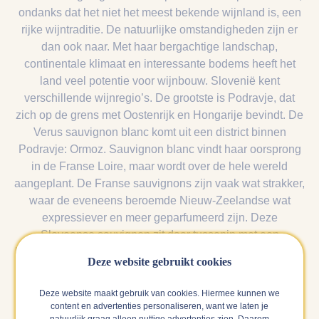
ondanks dat het niet het meest bekende wijnland is, een
rijke wijntraditie. De natuurlijke omstandigheden zijn er
dan ook naar. Met haar bergachtige landschap,
continentale klimaat en interessante bodems heeft het
land veel potentie voor wijnbouw. Slovenië kent
verschillende wijnregio’s. De grootste is Podravje, dat
zich op de grens met Oostenrijk en Hongarije bevindt. De
Verus sauvignon blanc komt uit een district binnen
Podravje: Ormoz. Sauvignon blanc vindt haar oorsprong
in de Franse Loire, maar wordt over de hele wereld
aangeplant. De Franse sauvignons zijn vaak wat strakker,
waar de eveneens beroemde Nieuw-Zeelandse wat
expressiever en meer geparfumeerd zijn. Deze
Sloveense sauvignon zit daar tussenin met een
kraakfrisse mineraliteit en aromatische tonen van tropisch
Deze website gebruikt cookies
fruit en kruisbes.
Deze website maakt gebruik van cookies. Hiermee kunnen we
content en advertenties personaliseren, want we laten je
natuurlijk graag alleen nuttige advertenties zien. Daarom