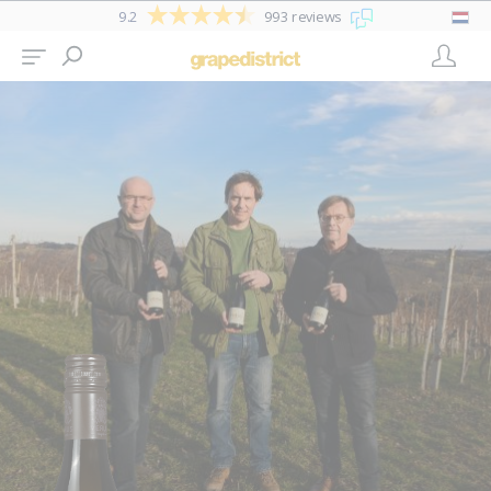
9.2
993 reviews