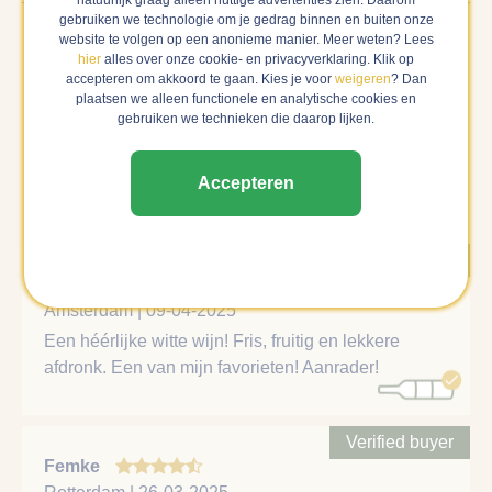
gebruiken we technologie om je gedrag binnen en buiten onze
website te volgen op een anonieme manier. Meer weten? Lees
hier
alles over onze cookie- en privacyverklaring. Klik op
Reviews van anderen
accepteren om akkoord te gaan. Kies je voor
weigeren
? Dan
plaatsen we alleen functionele en analytische cookies en
Hieronder vind je alle reviews over deze wijn. Als wij
gebruiken we technieken die daarop lijken.
zeker weten dat een review gedaan is door een verfied
buyer, dan laten wij deze als eerste zien en zwaarder
Accepteren
meewegen in het gemiddelde cijfer.
Verified buyer
Truus
Amsterdam | 09-04-2025
Een héérlijke witte wijn! Fris, fruitig en lekkere
afdronk. Een van mijn favorieten! Aanrader!
Verified buyer
Femke