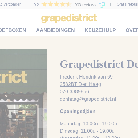
9.2
993 reviews
ag verzonden
Gratis retou
OEFBOXEN
AANBIEDINGEN
KEUZEHULP
OVE
Grapedistrict D
Frederik Hendriklaan 69
2582BT Den Haag
070-3389856
denhaag@grapedistrict.nl
Openingstijden
Maandag: 13.00u - 19.00u
Dinsdag: 11.00u - 19.00u