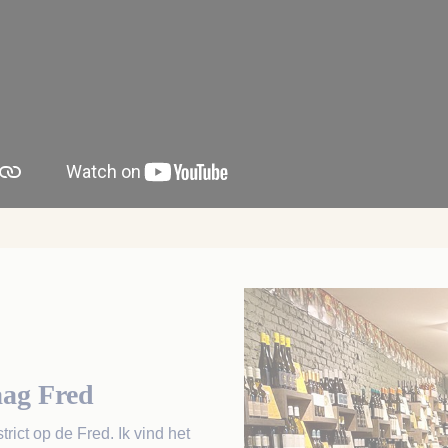
aag Fred
ict op de Fred. Ik vind het