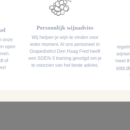
Persoonlijk wijnadvies
kel
Wij helpen je wijn te vinden voor
n onze
ieder moment. Al ons personeel in
nen open
regel
Grapedistrict Den Haag Fred heeft
even.
wijnwi
een SDEN-3 training gevolgd om je
dt of
'meet t
te voorzien van het beste advies.
ws!
voor d