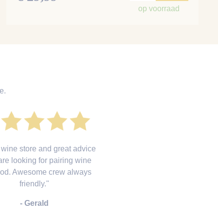
op voorraad
e.
 wine store and great advice
 are looking for pairing wine
food. Awesome crew always
friendly."
- Gerald