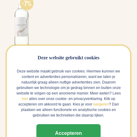
Deze website gebruikt cookies
Lotte - content marketeer
"Ik ga voor La Colombera Barberba. Ik ben gek op
Deze website maakt gebruik van cookies. Hiermee kunnen we
wat zachtere, fruitige rode wijnen. Als je daarvan
content en advertenties personaliseren, want we laten je
natuurlijk graag alleen nuttige advertenties zien. Daarom
houdt, is dit een hele goede keuze!"
gebruiken we technologie om je gedrag binnen en buiten onze
website te volgen op een anonieme manier. Meer weten? Lees
hier
alles over onze cookie- en privacyverklaring. Klik op
accepteren om akkoord te gaan. Kies je voor
weigeren
? Dan
Shop deze wijn
plaatsen we alleen functionele en analytische cookies en
gebruiken we technieken die daarop lijken.
Accepteren