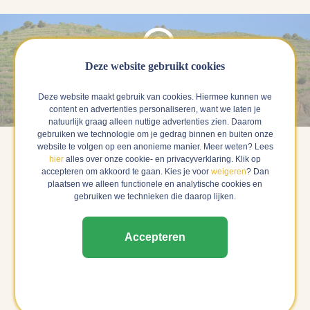
Deze website gebruikt cookies
Priorat, Spanje
Deze website maakt gebruik van cookies. Hiermee kunnen we
content en advertenties personaliseren, want we laten je
natuurlijk graag alleen nuttige advertenties zien. Daarom
gebruiken we technologie om je gedrag binnen en buiten onze
website te volgen op een anonieme manier. Meer weten? Lees
hier
alles over onze cookie- en privacyverklaring. Klik op
Priorat is een en geïsoleerde regio op ongeveer twee uur
accepteren om akkoord te gaan. Kies je voor
weigeren
? Dan
rijden ten zuiden van Barcelona. In dit ruige
plaatsen we alleen functionele en analytische cookies en
berglandschap zijn wijngaarden aangelegd op smalle,
gebruiken we technieken die daarop lijken.
steile terrassen. Dit betekent dat alles handmatig dient te
gebeuren. Van ploegen met paarden tot het oogsten. De
Accepteren
Monniken van het “Cartoixa” brachten de wijnbouw in de
12e eeuw mee vanuit de provence. De twee inheemse
variëteiten Garnacha en Carignan werden op dit moment
ook door hen geïntroduceerd. Deze wijngaarden vormen