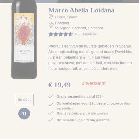
Marco Abella Loidana
Priorat
, Spanje
Cabernet
sauvignon, Carinena, Garnacha
4.5 | 2 reviews
Priorat is een van de duurste gebieden in Spanje.
Als kennismaking met dit gebied maakt David hier
juist een betaalbare wijn. Maar wees
gewaarschuwd; met donker fruit, veel structuur en
mooi houtgebruik wil je niets anders meer.
uitverkocht
€ 19,49
Gratis verzending
vanaf €75,-
Smooth
Op werkdagen voor 17u besteld,
dezelfde dag
verzonden
91
Gratis retourneren
in alle winkels
Niet tevreden,
geld terug garantie