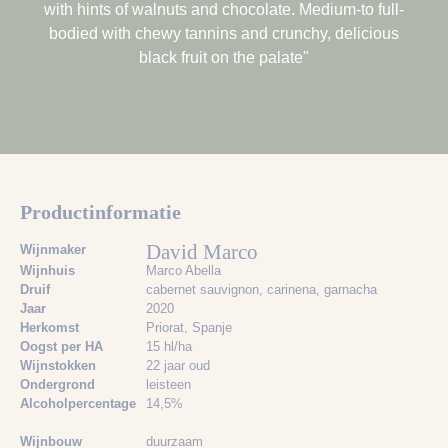
with hints of walnuts and chocolate. Medium-to full-
bodied with chewy tannins and crunchy, delicious
black fruit on the palate"
Productinformatie
David Marco
Wijnmaker
Wijnhuis
Marco Abella
Druif
cabernet sauvignon
, carinena
, garnacha
Jaar
2020
Herkomst
Priorat, Spanje
Oogst per HA
15 hl/ha
Wijnstokken
22 jaar oud
Ondergrond
leisteen
Alcoholpercentage
14,5%
Wijnbouw
duurzaam