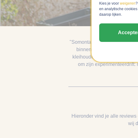
Kies je voor
weigeren
?
en analytische cookies
daarop lijken.
Accepte
"Somontano is een appellatie in
binnenland en de frisse berg
kleihoudende bodems geven str
om zijn experimenteerdrift:
Hieronder vind je alle reviews
wij 