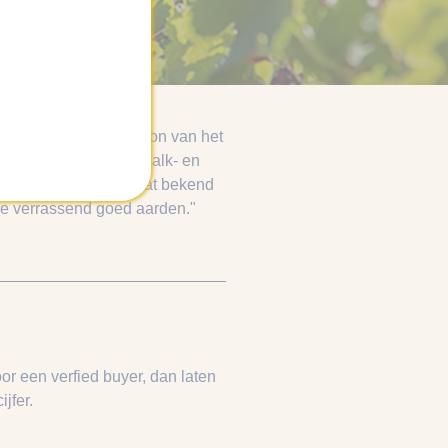
r ontmoeten de warme zon van het
jkmatige rijping. De kalk- en
ewaart. Somontano staat bekend
die verrassend goed aarden."
or een verfied buyer, dan laten
jfer.