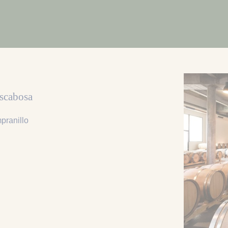
Escabosa
mpranillo