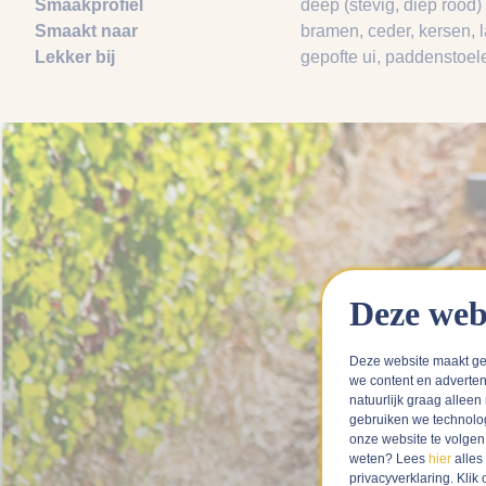
Smaakprofiel
deep (stevig, diep rood)
Smaakt naar
bramen
, ceder
, kersen
, 
Lekker bij
gepofte ui
, paddenstoel
Deze web
Deze website maakt ge
we content en adverten
natuurlijk graag alleen
gebruiken we technolo
onze website te volge
weten? Lees
hier
alles
privacyverklaring. Kli