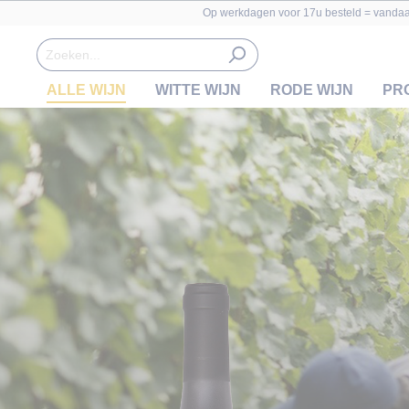
Op werkdagen voor 17u besteld = vanda
ALLE WIJN
WITTE WIJN
RODE WIJN
PR