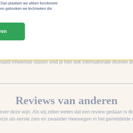
 Dan plaatsen we alleen functionele
 en gebruiken we technieken die
ren
 Aragón die letterlijk “aan de voet van de berg” betekent. Hie
winden van de Pyreneeën elkaar, wat zorgt voor een lange, geli
uctuur en mineraliteit, terwijl de hoogte het frisse karakter b
 naast inheemse rassen vind je hier ook internationale druiven 
Reviews van anderen
 over deze wijn. Als wij zeker weten dat een review gedaan is do
deze als eerste zien en zwaarder meewegen in het gemiddelde ci