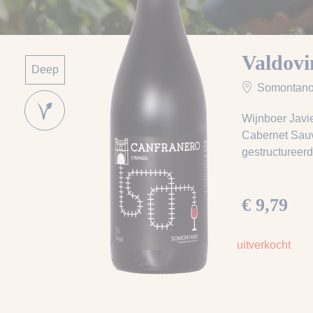
Valdovi
Deep
Somontan
Wijnboer Javie
Cabernet Sauvi
gestructureerd
€ 9,79
uitverkocht