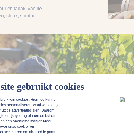
laurier
, tabak
, vanille
en
, steak
, stoofpot
site gebruikt cookies
bruik van cookies. Hiermee kunnen
ties personaliseren, want we laten je
 nuttige advertenties zien. Daarom
gie om je gedrag binnen en buiten
n op een anonieme manier. Meer
 over onze cookie- en
Somontano, Spanje
k op accepteren om akkoord te gaan.