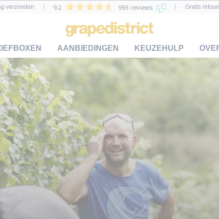
9.2
993 reviews
ag verzonden
Gratis retou
OEFBOXEN
AANBIEDINGEN
KEUZEHULP
OVE